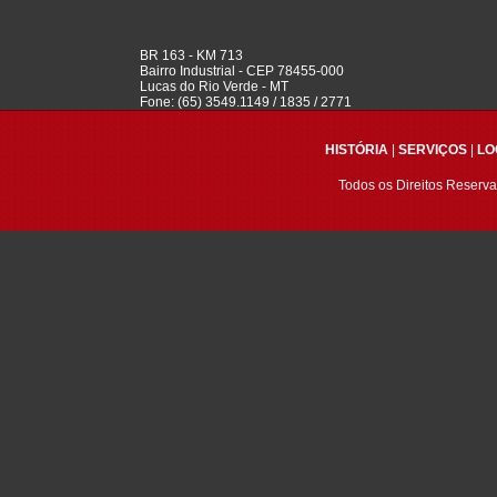
BR 163 - KM 713
Bairro Industrial - CEP 78455-000
Lucas do Rio Verde - MT
Fone: (65) 3549.1149 / 1835 / 2771
HISTÓRIA
|
SERVIÇOS
|
LO
Todos os Direitos Reser